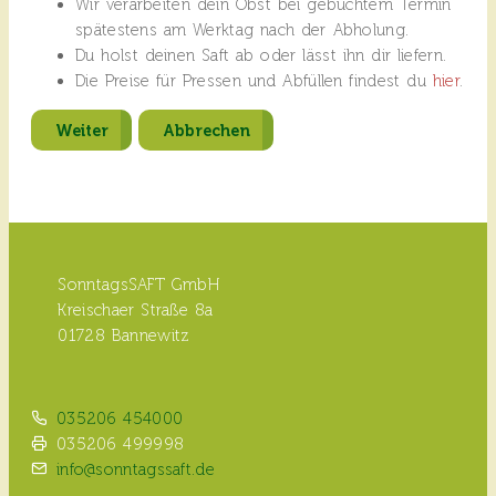
Wir verarbeiten dein Obst bei gebuchtem Termin
spätestens am Werktag nach der Abholung.
Du holst deinen Saft ab oder lässt ihn dir liefern.
Die Preise für Pressen und Abfüllen findest du
hier
.
Weiter
Abbrechen
SonntagsSAFT GmbH
Kreischaer Straße 8a
01728 Bannewitz
035206 454000
035206 499998
info@sonntagssaft.de