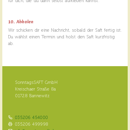
für dich, die du dann selbst aufkleben kannst.
10. Abholen
Wir schicken dir eine Nachricht, sobald der Saft fertig ist.
Du wählst einen Termin und holst den Saft kurzfristig
ab.
SonntagsSAFT GmbH
Kreischaer Straße 8a
01728 Bannewitz
035206 454000
035206 499998