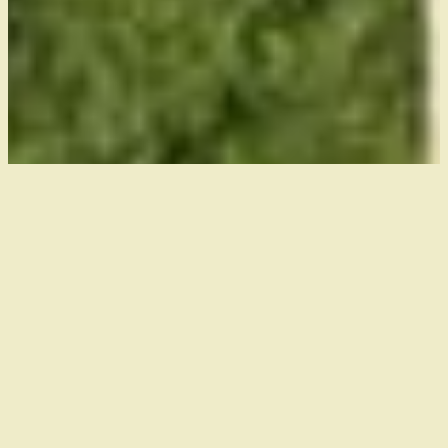
Im Jahr 2012 haben wir eine kleine Kelterei gegründet,
um aus unserem und teilweise auch angekauftem
Streuobst
leckeren Saft zu bereiten. Unser Saft wird
kurz nach der Ernte der Früchte durch Mahlen und
Pressen hergestellt. Damit sich der Saft lange hält wird
er anschließend pasteurisiert und in die Bag-in-Box-