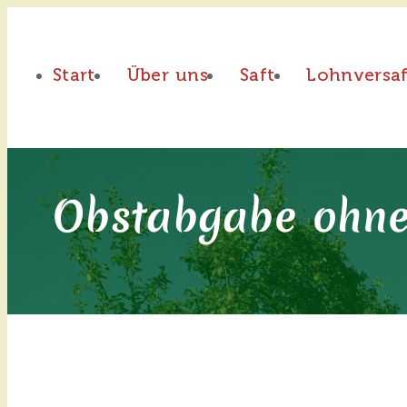
Start
Über uns
Saft
Lohnversa
Obstabgabe ohne