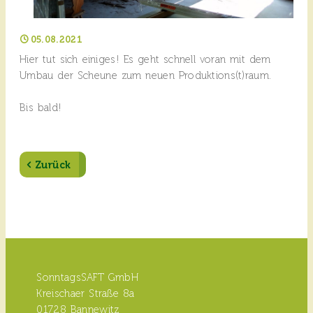
05.08.2021
Hier tut sich einiges! Es geht schnell voran mit dem
Umbau der Scheune zum neuen Produktions(t)raum.
Bis bald!
Zurück
SonntagsSAFT GmbH
Kreischaer Straße 8a
01728 Bannewitz